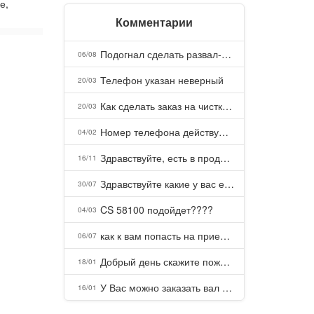
е,
Комментарии
Подогнал сделать развал-схождение, сделали- машина уходит на право и колеса проверил все хорошо с атмосферами ужас как можно делать авто, не ужели не берегут свою репутацию, не советую.
06/08
Телефон указан неверный
20/03
Как сделать заказ на чистку пуховых подушек?
20/03
Номер телефона действующий можно узнать почему номер неправельный
04/02
Здравствуйте, есть в продаже? Есть доставка до Казани?
16/11
Здравствуйте какие у вас есть курсы и какая цена, ?
30/07
CS 58100 подойдет????
04/03
как к вам попасть на прием? Или дозвониться, трубку не берете.
06/07
Добрый день скажите пожалуйста как можно с вами связаться . Телефон не отвечает .Заказала кухню в тц Хороший есть претензии а менеджер контактов не дает .Что делать?
18/01
У Вас можно заказать вал шлицевой от косилки заря для мтз, который соединяет мотоблок с косилкой.?
16/01