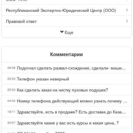
Республиканский Экспертно-Юридический Центр (ООО)
Правовой ответ
Еще
Комментарии
Подогнал сделать развал-схождение, сделали- машина уходит на право и колеса проверил все хорошо с атмосферами ужас как можно делать авто, не ужели не берегут свою репутацию, не советую.
06/08
Телефон указан неверный
20/03
Как сделать заказ на чистку пуховых подушек?
20/03
Номер телефона действующий можно узнать почему номер неправельный
04/02
Здравствуйте, есть в продаже? Есть доставка до Казани?
16/11
Здравствуйте какие у вас есть курсы и какая цена, ?
30/07