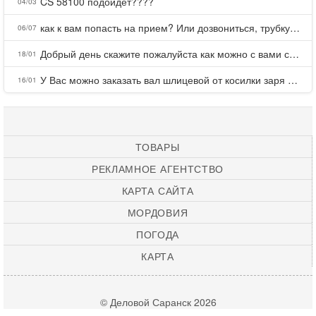
CS 58100 подойдет????
04/03
как к вам попасть на прием? Или дозвониться, трубку не берете.
06/07
Добрый день скажите пожалуйста как можно с вами связаться . Телефон не отвечает .Заказала кухню в тц Хороший есть претензии а менеджер контактов не дает .Что делать?
18/01
У Вас можно заказать вал шлицевой от косилки заря для мтз, который соединяет мотоблок с косилкой.?
16/01
ТОВАРЫ
РЕКЛАМНОЕ АГЕНТСТВО
КАРТА САЙТА
МОРДОВИЯ
ПОГОДА
КАРТА
© Деловой Саранск 2026