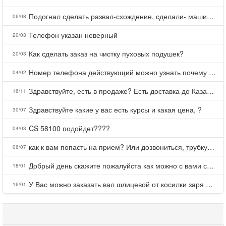
Подогнал сделать развал-схождение, сделали- машина уходит на право и колеса проверил все хорошо с атмосферами ужас как можно делать авто, не ужели не берегут свою репутацию, не советую.
06/08
Телефон указан неверный
20/03
Как сделать заказ на чистку пуховых подушек?
20/03
Номер телефона действующий можно узнать почему номер неправельный
04/02
Здравствуйте, есть в продаже? Есть доставка до Казани?
16/11
Здравствуйте какие у вас есть курсы и какая цена, ?
30/07
CS 58100 подойдет????
04/03
как к вам попасть на прием? Или дозвониться, трубку не берете.
06/07
Добрый день скажите пожалуйста как можно с вами связаться . Телефон не отвечает .Заказала кухню в тц Хороший есть претензии а менеджер контактов не дает .Что делать?
18/01
У Вас можно заказать вал шлицевой от косилки заря для мтз, который соединяет мотоблок с косилкой.?
16/01