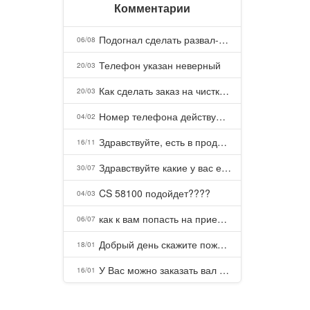
Комментарии
Подогнал сделать развал-схождение, сделали- машина уходит на право и колеса проверил все хорошо с атмосферами ужас как можно делать авто, не ужели не берегут свою репутацию, не советую.
06/08
Телефон указан неверный
20/03
Как сделать заказ на чистку пуховых подушек?
20/03
Номер телефона действующий можно узнать почему номер неправельный
04/02
Здравствуйте, есть в продаже? Есть доставка до Казани?
16/11
Здравствуйте какие у вас есть курсы и какая цена, ?
30/07
CS 58100 подойдет????
04/03
как к вам попасть на прием? Или дозвониться, трубку не берете.
06/07
Добрый день скажите пожалуйста как можно с вами связаться . Телефон не отвечает .Заказала кухню в тц Хороший есть претензии а менеджер контактов не дает .Что делать?
18/01
У Вас можно заказать вал шлицевой от косилки заря для мтз, который соединяет мотоблок с косилкой.?
16/01