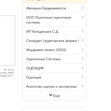
Империя Недвижимости
ООО Рыночные оценочные
системы
ИП Кильдюшов С.Д.
Силаудит (аудиторская фирма )
Мордовия-лизинг (ООО)
Оценочные Системы
ОЦЕНЩИК
ID: 3110
отров: 4065
Января 2011
Оценщик
Агентство оценки и экспертизы
Еще