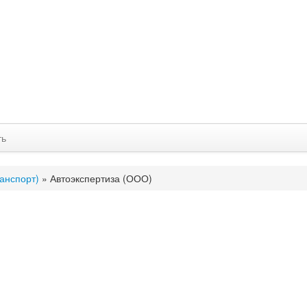
ть
анспорт)
»
Автоэкспертиза (ООО)