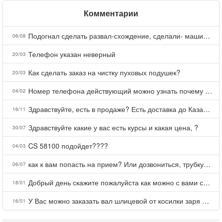
Комментарии
Подогнал сделать развал-схождение, сделали- машина уходит на право и колеса проверил все хорошо с атмосферами ужас как можно делать авто, не ужели не берегут свою репутацию, не советую.
06/08
Телефон указан неверный
20/03
Как сделать заказ на чистку пуховых подушек?
20/03
Номер телефона действующий можно узнать почему номер неправельный
04/02
Здравствуйте, есть в продаже? Есть доставка до Казани?
16/11
Здравствуйте какие у вас есть курсы и какая цена, ?
30/07
CS 58100 подойдет????
04/03
как к вам попасть на прием? Или дозвониться, трубку не берете.
06/07
Добрый день скажите пожалуйста как можно с вами связаться . Телефон не отвечает .Заказала кухню в тц Хороший есть претензии а менеджер контактов не дает .Что делать?
18/01
У Вас можно заказать вал шлицевой от косилки заря для мтз, который соединяет мотоблок с косилкой.?
16/01