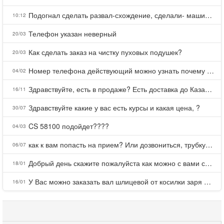
Подогнал сделать развал-схождение, сделали- машина уходит на право и колеса проверил все хорошо с атмосферами ужас как можно делать авто, не ужели не берегут свою репутацию, не советую.
10:12
Телефон указан неверный
20/03
Как сделать заказ на чистку пуховых подушек?
20/03
Номер телефона действующий можно узнать почему номер неправельный
04/02
Здравствуйте, есть в продаже? Есть доставка до Казани?
16/11
Здравствуйте какие у вас есть курсы и какая цена, ?
30/07
CS 58100 подойдет????
04/03
как к вам попасть на прием? Или дозвониться, трубку не берете.
06/07
Добрый день скажите пожалуйста как можно с вами связаться . Телефон не отвечает .Заказала кухню в тц Хороший есть претензии а менеджер контактов не дает .Что делать?
18/01
У Вас можно заказать вал шлицевой от косилки заря для мтз, который соединяет мотоблок с косилкой.?
16/01