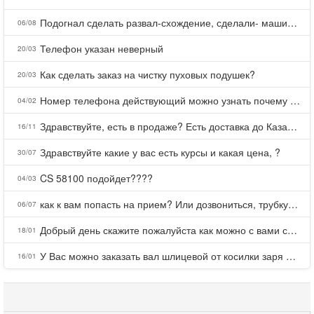
Подогнал сделать развал-схождение, сделали- машина уходит на право и колеса проверил все хорошо с атмосферами ужас как можно делать авто, не ужели не берегут свою репутацию, не советую.
06/08
Телефон указан неверный
20/03
Как сделать заказ на чистку пуховых подушек?
20/03
Номер телефона действующий можно узнать почему номер неправельный
04/02
Здравствуйте, есть в продаже? Есть доставка до Казани?
16/11
Здравствуйте какие у вас есть курсы и какая цена, ?
30/07
CS 58100 подойдет????
04/03
как к вам попасть на прием? Или дозвониться, трубку не берете.
06/07
Добрый день скажите пожалуйста как можно с вами связаться . Телефон не отвечает .Заказала кухню в тц Хороший есть претензии а менеджер контактов не дает .Что делать?
18/01
У Вас можно заказать вал шлицевой от косилки заря для мтз, который соединяет мотоблок с косилкой.?
16/01