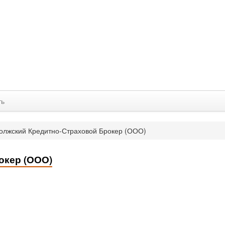
ть
олжский Кредитно-Страховой Брокер (ООО)
окер (ООО)