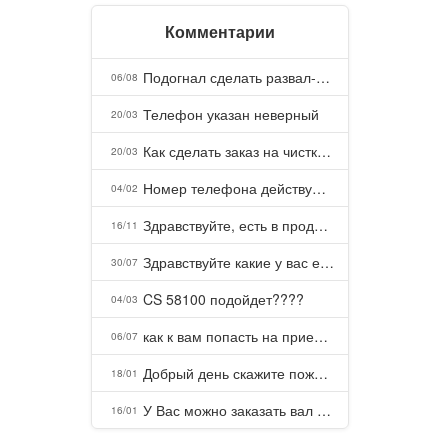
Комментарии
Подогнал сделать развал-схождение, сделали- машина уходит на право и колеса проверил все хорошо с атмосферами ужас как можно делать авто, не ужели не берегут свою репутацию, не советую.
06/08
Телефон указан неверный
20/03
Как сделать заказ на чистку пуховых подушек?
20/03
Номер телефона действующий можно узнать почему номер неправельный
04/02
Здравствуйте, есть в продаже? Есть доставка до Казани?
16/11
Здравствуйте какие у вас есть курсы и какая цена, ?
30/07
CS 58100 подойдет????
04/03
как к вам попасть на прием? Или дозвониться, трубку не берете.
06/07
Добрый день скажите пожалуйста как можно с вами связаться . Телефон не отвечает .Заказала кухню в тц Хороший есть претензии а менеджер контактов не дает .Что делать?
18/01
У Вас можно заказать вал шлицевой от косилки заря для мтз, который соединяет мотоблок с косилкой.?
16/01