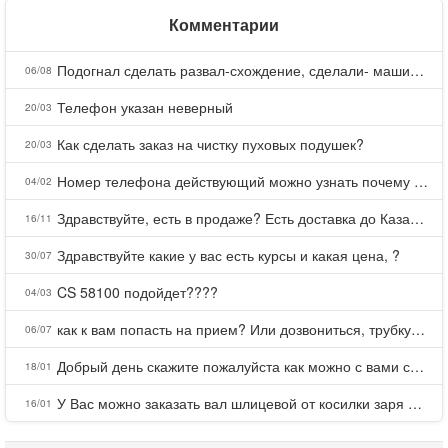
Комментарии
Подогнал сделать развал-схождение, сделали- машина уходит на право и колеса проверил все хорошо с атмосферами ужас как можно делать авто, не ужели не берегут свою репутацию, не советую.
06/08
Телефон указан неверный
20/03
Как сделать заказ на чистку пуховых подушек?
20/03
Номер телефона действующий можно узнать почему номер неправельный
04/02
Здравствуйте, есть в продаже? Есть доставка до Казани?
16/11
Здравствуйте какие у вас есть курсы и какая цена, ?
30/07
CS 58100 подойдет????
04/03
как к вам попасть на прием? Или дозвониться, трубку не берете.
06/07
Добрый день скажите пожалуйста как можно с вами связаться . Телефон не отвечает .Заказала кухню в тц Хороший есть претензии а менеджер контактов не дает .Что делать?
18/01
У Вас можно заказать вал шлицевой от косилки заря для мтз, который соединяет мотоблок с косилкой.?
16/01