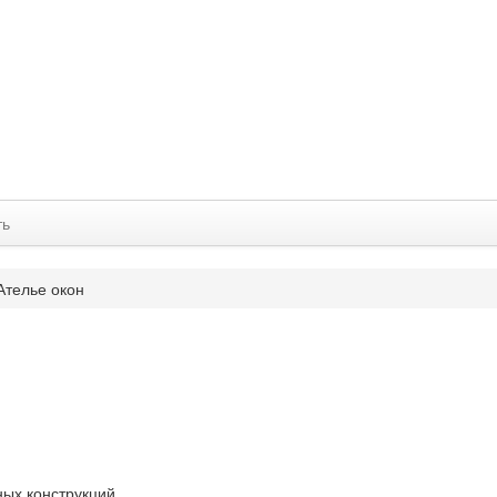
ть
Ателье окон
ных конструкций