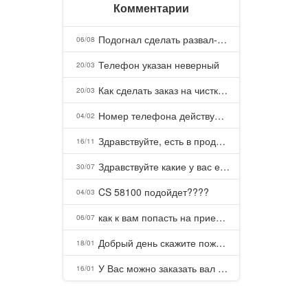
Комментарии
Подогнал сделать развал-схождение, сделали- машина уходит на право и колеса проверил все хорошо с атмосферами ужас как можно делать авто, не ужели не берегут свою репутацию, не советую.
06/08
Телефон указан неверный
20/03
Как сделать заказ на чистку пуховых подушек?
20/03
Номер телефона действующий можно узнать почему номер неправельный
04/02
Здравствуйте, есть в продаже? Есть доставка до Казани?
16/11
Здравствуйте какие у вас есть курсы и какая цена, ?
30/07
CS 58100 подойдет????
04/03
как к вам попасть на прием? Или дозвониться, трубку не берете.
06/07
Добрый день скажите пожалуйста как можно с вами связаться . Телефон не отвечает .Заказала кухню в тц Хороший есть претензии а менеджер контактов не дает .Что делать?
18/01
У Вас можно заказать вал шлицевой от косилки заря для мтз, который соединяет мотоблок с косилкой.?
16/01