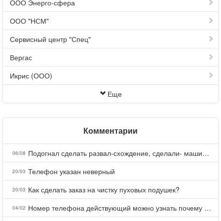
ООО Энерго-сфера
ООО "НСМ"
Сервисный центр "Спец"
Вергас
Икрис (ООО)
Еще
Комментарии
Подогнал сделать развал-схождение, сделали- машина уходит на право и колеса проверил все хорошо с атмосферами ужас как можно делать авто, не ужели не берегут свою репутацию, не советую.
06/08
Телефон указан неверный
20/03
Как сделать заказ на чистку пуховых подушек?
20/03
Номер телефона действующий можно узнать почему номер неправельный
04/02