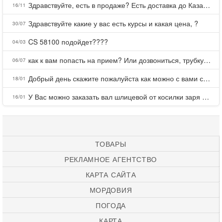
Здравствуйте, есть в продаже? Есть доставка до Казани?
16/11
Здравствуйте какие у вас есть курсы и какая цена, ?
30/07
CS 58100 подойдет????
04/03
как к вам попасть на прием? Или дозвониться, трубку не берете.
06/07
Добрый день скажите пожалуйста как можно с вами связаться . Телефон не отвечает .Заказала кухню в тц Хороший есть претензии а менеджер контактов не дает .Что делать?
18/01
У Вас можно заказать вал шлицевой от косилки заря для мтз, который соединяет мотоблок с косилкой.?
16/01
ТОВАРЫ
РЕКЛАМНОЕ АГЕНТСТВО
КАРТА САЙТА
МОРДОВИЯ
ПОГОДА
КАРТА