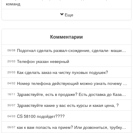
команд
Еще
Комментарии
Подогнал сделать развал-схождение, сделали- машина уходит на право и колеса проверил все хорошо с атмосферами ужас как можно делать авто, не ужели не берегут свою репутацию, не советую.
06/08
Телефон указан неверный
20/03
Как сделать заказ на чистку пуховых подушек?
20/03
Номер телефона действующий можно узнать почему номер неправельный
04/02
Здравствуйте, есть в продаже? Есть доставка до Казани?
16/11
Здравствуйте какие у вас есть курсы и какая цена, ?
30/07
CS 58100 подойдет????
04/03
как к вам попасть на прием? Или дозвониться, трубку не берете.
06/07