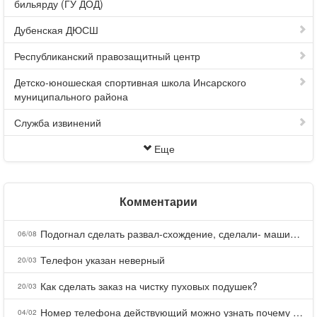
бильярду (ГУ ДОД)
Дубенская ДЮСШ
Республиканский правозащитный центр
Детско-юношеская спортивная школа Инсарского
муниципального района
Служба извинений
Еще
Комментарии
Подогнал сделать развал-схождение, сделали- машина уходит на право и колеса проверил все хорошо с атмосферами ужас как можно делать авто, не ужели не берегут свою репутацию, не советую.
06/08
Телефон указан неверный
20/03
Как сделать заказ на чистку пуховых подушек?
20/03
Номер телефона действующий можно узнать почему номер неправельный
04/02