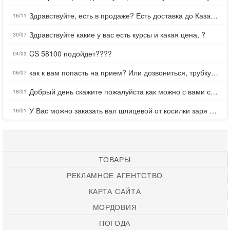
Здравствуйте, есть в продаже? Есть доставка до Казани?
16/11
Здравствуйте какие у вас есть курсы и какая цена, ?
30/07
CS 58100 подойдет????
04/03
как к вам попасть на прием? Или дозвониться, трубку не берете.
06/07
Добрый день скажите пожалуйста как можно с вами связаться . Телефон не отвечает .Заказала кухню в тц Хороший есть претензии а менеджер контактов не дает .Что делать?
18/01
У Вас можно заказать вал шлицевой от косилки заря для мтз, который соединяет мотоблок с косилкой.?
16/01
ТОВАРЫ
РЕКЛАМНОЕ АГЕНТСТВО
КАРТА САЙТА
МОРДОВИЯ
ПОГОДА