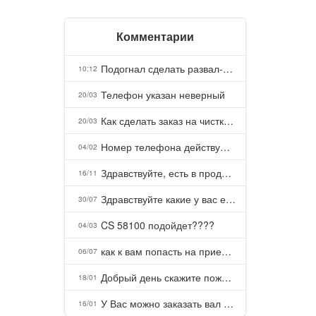
Комментарии
Подогнал сделать развал-схождение, сделали- машина уходит на право и колеса проверил все хорошо с атмосферами ужас как можно делать авто, не ужели не берегут свою репутацию, не советую.
10:12
Телефон указан неверный
20/03
Как сделать заказ на чистку пуховых подушек?
20/03
Номер телефона действующий можно узнать почему номер неправельный
04/02
Здравствуйте, есть в продаже? Есть доставка до Казани?
16/11
Здравствуйте какие у вас есть курсы и какая цена, ?
30/07
CS 58100 подойдет????
04/03
как к вам попасть на прием? Или дозвониться, трубку не берете.
06/07
Добрый день скажите пожалуйста как можно с вами связаться . Телефон не отвечает .Заказала кухню в тц Хороший есть претензии а менеджер контактов не дает .Что делать?
18/01
У Вас можно заказать вал шлицевой от косилки заря для мтз, который соединяет мотоблок с косилкой.?
16/01