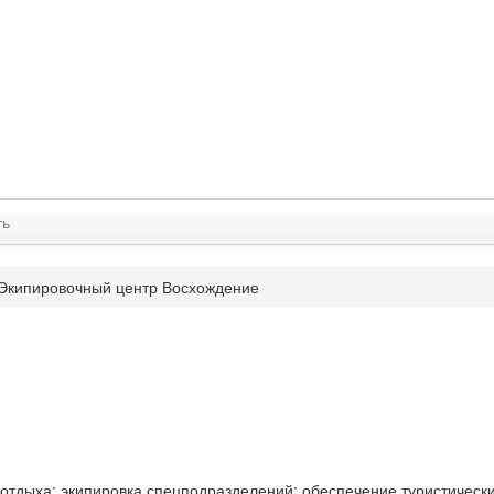
ть
Экипировочный центр Восхождение
 отдыха; экипировка спецподразделений; обеспечение туристически