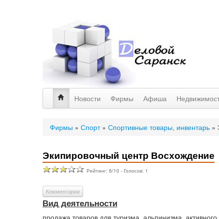
Новости
Фирмы
Афиша
Недвижимос
Фирмы
»
Спорт
»
Спортивные товары, инвентарь
»
Экипировочный центр Восхождение
Рейтинг:
6
/
10
- Голосов:
1
Комментарии
Вид деятельности
продажа товаров для туризма, альпинизма, активного