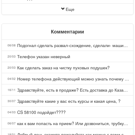
Еще
Комментарии
Подогнал сделать развал-схождение, сделали- машина уходит на право и колеса проверил все хорошо с атмосферами ужас как можно делать авто, не ужели не берегут свою репутацию, не советую.
06/08
Телефон указан неверный
20/03
Как сделать заказ на чистку пуховых подушек?
20/03
Номер телефона действующий можно узнать почему номер неправельный
04/02
Здравствуйте, есть в продаже? Есть доставка до Казани?
16/11
Здравствуйте какие у вас есть курсы и какая цена, ?
30/07
CS 58100 подойдет????
04/03
как к вам попасть на прием? Или дозвониться, трубку не берете.
06/07
Добрый день скажите пожалуйста как можно с вами связаться . Телефон не отвечает .Заказала кухню в тц Хороший есть претензии а менеджер контактов не дает .Что делать?
18/01