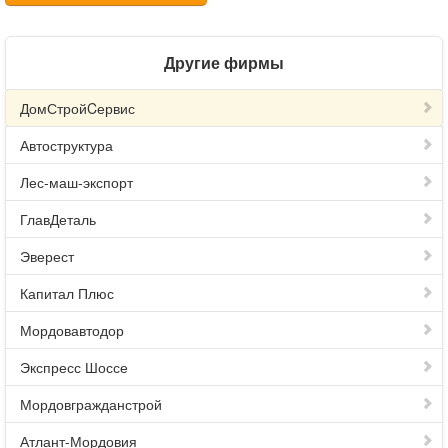
Другие фирмы
ДомСтройCервис
Автоструктура
Лес-маш-экспорт
ГлавДеталь
Эверест
Капитал Плюс
Мордовавтодор
Экспресс Шоссе
Мордовгражданстрой
Атлант-Мордовия