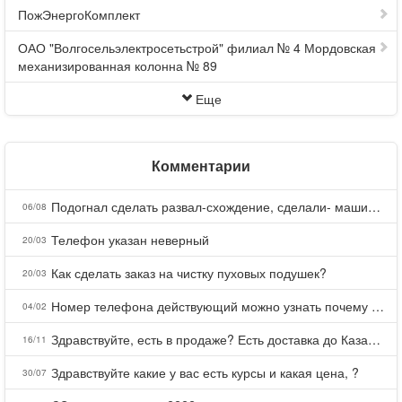
ПожЭнергоКомплект
ОАО "Волгосельэлектросетьстрой" филиал № 4 Мордовская
механизированная колонна № 89
Еще
Комментарии
Подогнал сделать развал-схождение, сделали- машина уходит на право и колеса проверил все хорошо с атмосферами ужас как можно делать авто, не ужели не берегут свою репутацию, не советую.
06/08
Телефон указан неверный
20/03
Как сделать заказ на чистку пуховых подушек?
20/03
Номер телефона действующий можно узнать почему номер неправельный
04/02
Здравствуйте, есть в продаже? Есть доставка до Казани?
16/11
Здравствуйте какие у вас есть курсы и какая цена, ?
30/07