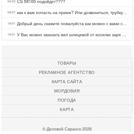
CS 58100 подойдет????
04/03
как к вам попасть на прием? Или дозвониться, трубку не берете.
06/07
Добрый день скажите пожалуйста как можно с вами связаться . Телефон не отвечает .Заказала кухню в тц Хороший есть претензии а менеджер контактов не дает .Что делать?
18/01
У Вас можно заказать вал шлицевой от косилки заря для мтз, который соединяет мотоблок с косилкой.?
16/01
ТОВАРЫ
РЕКЛАМНОЕ АГЕНТСТВО
КАРТА САЙТА
МОРДОВИЯ
ПОГОДА
КАРТА
© Деловой Саранск 2026