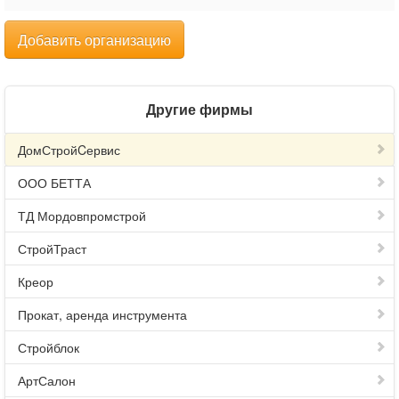
Добавить организацию
Другие фирмы
ДомСтройCервис
ООО БЕТТА
ТД Мордовпромстрой
СтройТраст
Креор
Прокат, аренда инструмента
Стройблок
АртСалон