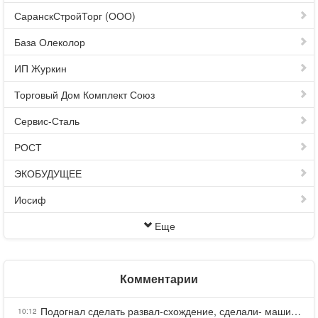
СаранскСтройТорг (ООО)
База Олеколор
ИП Журкин
Торговый Дом Комплект Союз
Сервис-Сталь
РОСТ
ЭКОБУДУЩЕЕ
Иосиф
Еще
Комментарии
Подогнал сделать развал-схождение, сделали- машина уходит на право и колеса проверил все хорошо с атмосферами ужас как можно делать авто, не ужели не берегут свою репутацию, не советую.
10:12