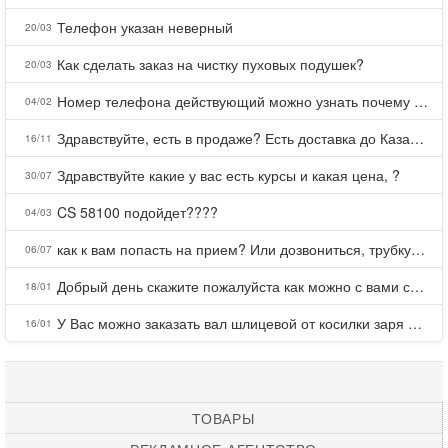
Телефон указан неверный
20/03
Как сделать заказ на чистку пуховых подушек?
20/03
Номер телефона действующий можно узнать почему номер неправельный
04/02
Здравствуйте, есть в продаже? Есть доставка до Казани?
16/11
Здравствуйте какие у вас есть курсы и какая цена, ?
30/07
CS 58100 подойдет????
04/03
как к вам попасть на прием? Или дозвониться, трубку не берете.
06/07
Добрый день скажите пожалуйста как можно с вами связаться . Телефон не отвечает .Заказала кухню в тц Хороший есть претензии а менеджер контактов не дает .Что делать?
18/01
У Вас можно заказать вал шлицевой от косилки заря для мтз, который соединяет мотоблок с косилкой.?
16/01
ТОВАРЫ