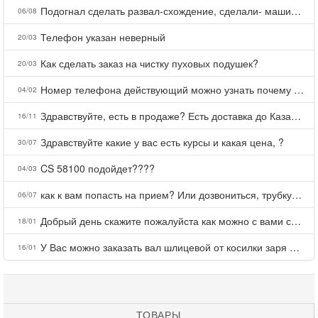
Подогнал сделать развал-схождение, сделали- машина уходит на право и колеса проверил все хорошо с атмосферами ужас как можно делать авто, не ужели не берегут свою репутацию, не советую.
06/08
Телефон указан неверный
20/03
Как сделать заказ на чистку пуховых подушек?
20/03
Номер телефона действующий можно узнать почему номер неправельный
04/02
Здравствуйте, есть в продаже? Есть доставка до Казани?
16/11
Здравствуйте какие у вас есть курсы и какая цена, ?
30/07
CS 58100 подойдет????
04/03
как к вам попасть на прием? Или дозвониться, трубку не берете.
06/07
Добрый день скажите пожалуйста как можно с вами связаться . Телефон не отвечает .Заказала кухню в тц Хороший есть претензии а менеджер контактов не дает .Что делать?
18/01
У Вас можно заказать вал шлицевой от косилки заря для мтз, который соединяет мотоблок с косилкой.?
16/01
ТОВАРЫ