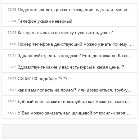
Подогнал сделать развал-схождение, сделали- машина уходит на право и колеса проверил все хорошо с атмосферами ужас как можно делать авто, не ужели не берегут свою репутацию, не советую.
06/08
Телефон указан неверный
20/03
Как сделать заказ на чистку пуховых подушек?
20/03
Номер телефона действующий можно узнать почему номер неправельный
04/02
Здравствуйте, есть в продаже? Есть доставка до Казани?
16/11
Здравствуйте какие у вас есть курсы и какая цена, ?
30/07
CS 58100 подойдет????
04/03
как к вам попасть на прием? Или дозвониться, трубку не берете.
06/07
Добрый день скажите пожалуйста как можно с вами связаться . Телефон не отвечает .Заказала кухню в тц Хороший есть претензии а менеджер контактов не дает .Что делать?
18/01
У Вас можно заказать вал шлицевой от косилки заря для мтз, который соединяет мотоблок с косилкой.?
16/01