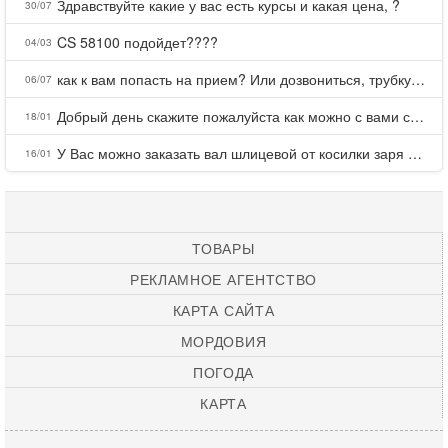
Здравствуйте какие у вас есть курсы и какая цена, ?
30/07
CS 58100 подойдет????
04/03
как к вам попасть на прием? Или дозвониться, трубку не берете.
06/07
Добрый день скажите пожалуйста как можно с вами связаться . Телефон не отвечает .Заказала кухню в тц Хороший есть претензии а менеджер контактов не дает .Что делать?
18/01
У Вас можно заказать вал шлицевой от косилки заря для мтз, который соединяет мотоблок с косилкой.?
16/01
ТОВАРЫ
РЕКЛАМНОЕ АГЕНТСТВО
КАРТА САЙТА
МОРДОВИЯ
ПОГОДА
КАРТА