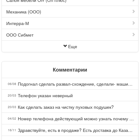
Салон мебели Ol+ (Ол плюс)
Механика (ООО)
Интерра-М
ООО Сибмет
Еще
Комментарии
Подогнал сделать развал-схождение, сделали- машина уходит на право и колеса проверил все хорошо с атмосферами ужас как можно делать авто, не ужели не берегут свою репутацию, не советую.
06/08
Телефон указан неверный
20/03
Как сделать заказ на чистку пуховых подушек?
20/03
Номер телефона действующий можно узнать почему номер неправельный
04/02
Здравствуйте, есть в продаже? Есть доставка до Казани?
16/11