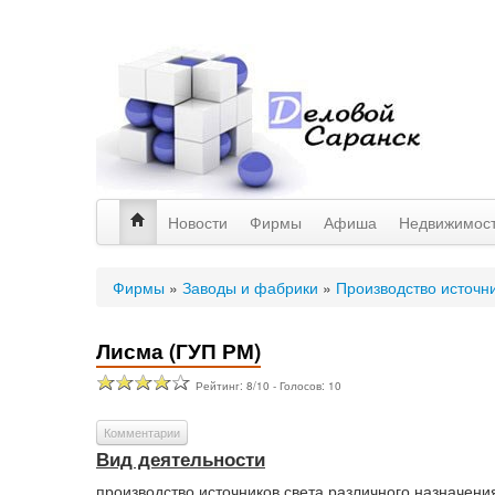
Новости
Фирмы
Афиша
Недвижимос
Фирмы
»
Заводы и фабрики
»
Производство источни
Лисма (ГУП РМ)
Рейтинг:
8
/
10
- Голосов:
10
Комментарии
Вид деятельности
производство источников света различного назначени