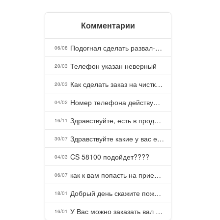
Комментарии
Подогнал сделать развал-схождение, сделали- машина уходит на право и колеса проверил все хорошо с атмосферами ужас как можно делать авто, не ужели не берегут свою репутацию, не советую.
06/08
Телефон указан неверный
20/03
Как сделать заказ на чистку пуховых подушек?
20/03
Номер телефона действующий можно узнать почему номер неправельный
04/02
Здравствуйте, есть в продаже? Есть доставка до Казани?
16/11
Здравствуйте какие у вас есть курсы и какая цена, ?
30/07
CS 58100 подойдет????
04/03
как к вам попасть на прием? Или дозвониться, трубку не берете.
06/07
Добрый день скажите пожалуйста как можно с вами связаться . Телефон не отвечает .Заказала кухню в тц Хороший есть претензии а менеджер контактов не дает .Что делать?
18/01
У Вас можно заказать вал шлицевой от косилки заря для мтз, который соединяет мотоблок с косилкой.?
16/01