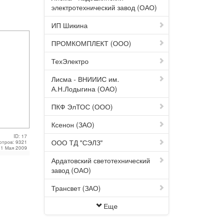
электротехнический завод (ОАО)
ИП Шикина
ПРОМКОМПЛЕКТ (ООО)
ТехЭлектро
Лисма - ВНИИИС им.
А.Н.Лодыгина (ОАО)
ПКФ ЭлТОС (ООО)
Ксенон (ЗАО)
ID: 17
ООО ТД "СЭЛЗ"
отров: 9321
21 Мая 2009
Ардатовский светотехнический
завод (ОАО)
Трансвет (ЗАО)
Еще