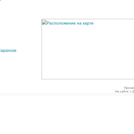
Саранске
Просм
На сайте: с 