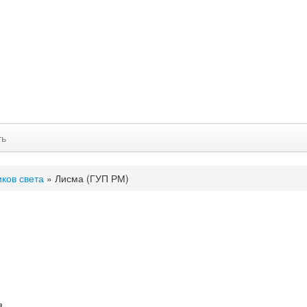
ть
ков света
»
Лисма (ГУП РМ)
я