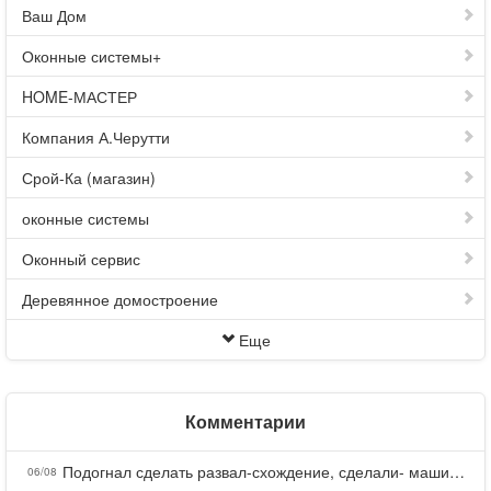
Ваш Дом
Оконные системы+
HOME-МАСТЕР
Компания А.Черутти
Срой-Ка (магазин)
оконные системы
Оконный сервис
Деревянное домостроение
Еще
Комментарии
Подогнал сделать развал-схождение, сделали- машина уходит на право и колеса проверил все хорошо с атмосферами ужас как можно делать авто, не ужели не берегут свою репутацию, не советую.
06/08