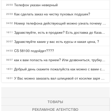
Телефон указан неверный
20/03
Как сделать заказ на чистку пуховых подушек?
20/03
Номер телефона действующий можно узнать почему номер неправельный
04/02
Здравствуйте, есть в продаже? Есть доставка до Казани?
16/11
Здравствуйте какие у вас есть курсы и какая цена, ?
30/07
CS 58100 подойдет????
04/03
как к вам попасть на прием? Или дозвониться, трубку не берете.
06/07
Добрый день скажите пожалуйста как можно с вами связаться . Телефон не отвечает .Заказала кухню в тц Хороший есть претензии а менеджер контактов не дает .Что делать?
18/01
У Вас можно заказать вал шлицевой от косилки заря для мтз, который соединяет мотоблок с косилкой.?
16/01
ТОВАРЫ
РЕКЛАМНОЕ АГЕНТСТВО