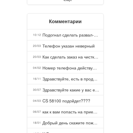
Комментарии
Подогнал сделать развал-схождение, сделали- машина уходит на право и колеса проверил все хорошо с атмосферами ужас как можно делать авто, не ужели не берегут свою репутацию, не советую.
10:12
Телефон указан неверный
20/03
Как сделать заказ на чистку пуховых подушек?
20/03
Номер телефона действующий можно узнать почему номер неправельный
04/02
Здравствуйте, есть в продаже? Есть доставка до Казани?
16/11
Здравствуйте какие у вас есть курсы и какая цена, ?
30/07
CS 58100 подойдет????
04/03
как к вам попасть на прием? Или дозвониться, трубку не берете.
06/07
Добрый день скажите пожалуйста как можно с вами связаться . Телефон не отвечает .Заказала кухню в тц Хороший есть претензии а менеджер контактов не дает .Что делать?
18/01