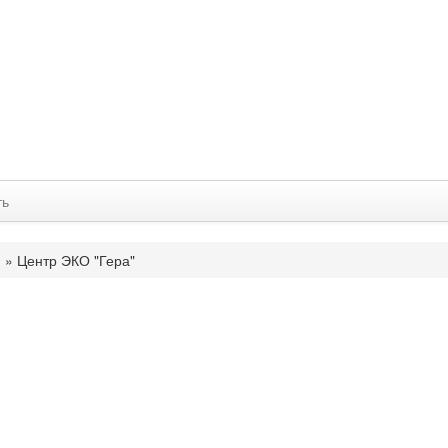
ть
и
»
Центр ЭКО "Гера"