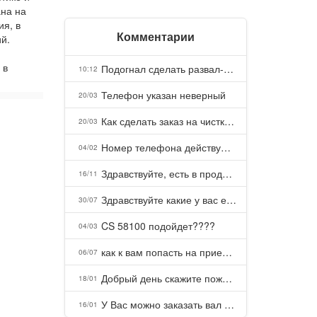
ана на
ия, в
Комментарии
й.
 в
Подогнал сделать развал-схождение, сделали- машина уходит на право и колеса проверил все хорошо с атмосферами ужас как можно делать авто, не ужели не берегут свою репутацию, не советую.
10:12
Телефон указан неверный
20/03
Как сделать заказ на чистку пуховых подушек?
20/03
Номер телефона действующий можно узнать почему номер неправельный
04/02
Здравствуйте, есть в продаже? Есть доставка до Казани?
16/11
Здравствуйте какие у вас есть курсы и какая цена, ?
30/07
CS 58100 подойдет????
04/03
как к вам попасть на прием? Или дозвониться, трубку не берете.
06/07
Добрый день скажите пожалуйста как можно с вами связаться . Телефон не отвечает .Заказала кухню в тц Хороший есть претензии а менеджер контактов не дает .Что делать?
18/01
У Вас можно заказать вал шлицевой от косилки заря для мтз, который соединяет мотоблок с косилкой.?
16/01