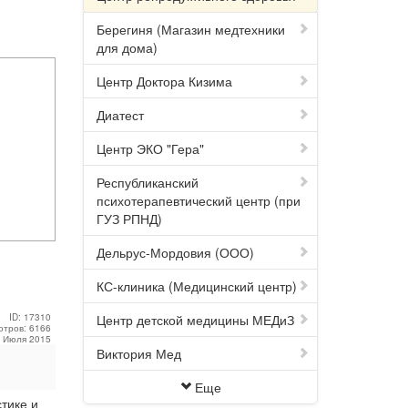
Берегиня (Магазин медтехники
для дома)
Центр Доктора Кизима
Диатест
Центр ЭКО "Гера"
Республиканский
психотерапевтический центр (при
ГУЗ РПНД)
Дельрус-Мордовия (ООО)
КС-клиника (Медицинский центр)
ID: 17310
Центр детской медицины МЕДиЗ
отров: 6166
3 Июля 2015
Виктория Мед
Еще
тике и