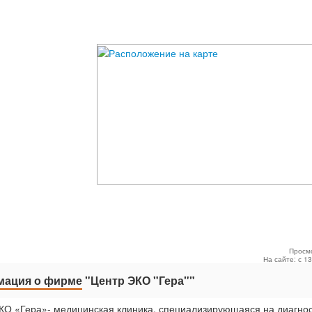
Просм
На сайте: с 1
ация о фирме
"Центр ЭКО "Гера""
КО «Гера»- медицинская клиника, специализирующаяся на диагнос