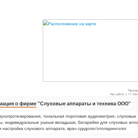
Просм
На сайте: с 11 Се
ация о фирме
"Слуховые аппараты и техника ООО"
лухопротезирования, тональная пороговая аудиометрия, слуховые
ы, индивидуальные ушные вкладыши, батарейки для слуховых аппа
и настройка слухового аппарата, врач сурдолог/отоларинголог