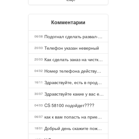
Комментарии
Подогнал сделать развал-схождение, сделали- машина уходит на право и колеса проверил все хорошо с атмосферами ужас как можно делать авто, не ужели не берегут свою репутацию, не советую.
06/08
Телефон указан неверный
20/03
Как сделать заказ на чистку пуховых подушек?
20/03
Номер телефона действующий можно узнать почему номер неправельный
04/02
Здравствуйте, есть в продаже? Есть доставка до Казани?
16/11
Здравствуйте какие у вас есть курсы и какая цена, ?
30/07
CS 58100 подойдет????
04/03
как к вам попасть на прием? Или дозвониться, трубку не берете.
06/07
Добрый день скажите пожалуйста как можно с вами связаться . Телефон не отвечает .Заказала кухню в тц Хороший есть претензии а менеджер контактов не дает .Что делать?
18/01