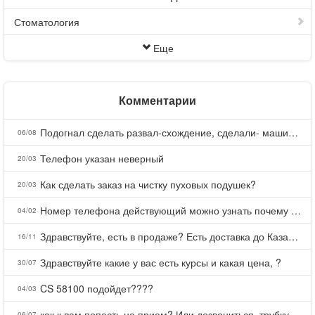
Стоматология
Еще
Комментарии
Подогнал сделать развал-схождение, сделали- машина уходит на право и колеса проверил все хорошо с атмосферами ужас как можно делать авто, не ужели не берегут свою репутацию, не советую.
06/08
Телефон указан неверный
20/03
Как сделать заказ на чистку пуховых подушек?
20/03
Номер телефона действующий можно узнать почему номер неправельный
04/02
Здравствуйте, есть в продаже? Есть доставка до Казани?
16/11
Здравствуйте какие у вас есть курсы и какая цена, ?
30/07
CS 58100 подойдет????
04/03
как к вам попасть на прием? Или дозвониться, трубку не берете.
06/07