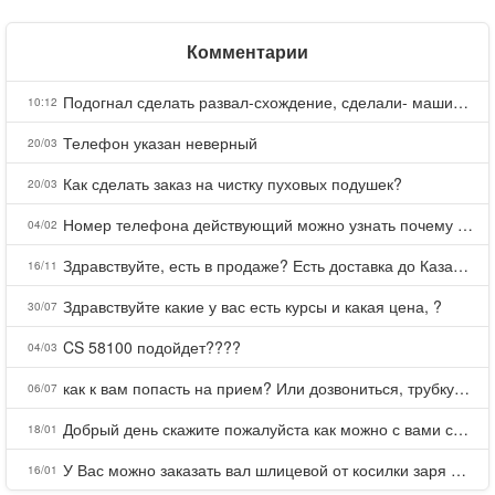
Комментарии
Подогнал сделать развал-схождение, сделали- машина уходит на право и колеса проверил все хорошо с атмосферами ужас как можно делать авто, не ужели не берегут свою репутацию, не советую.
10:12
Телефон указан неверный
20/03
Как сделать заказ на чистку пуховых подушек?
20/03
Номер телефона действующий можно узнать почему номер неправельный
04/02
Здравствуйте, есть в продаже? Есть доставка до Казани?
16/11
Здравствуйте какие у вас есть курсы и какая цена, ?
30/07
CS 58100 подойдет????
04/03
как к вам попасть на прием? Или дозвониться, трубку не берете.
06/07
Добрый день скажите пожалуйста как можно с вами связаться . Телефон не отвечает .Заказала кухню в тц Хороший есть претензии а менеджер контактов не дает .Что делать?
18/01
У Вас можно заказать вал шлицевой от косилки заря для мтз, который соединяет мотоблок с косилкой.?
16/01