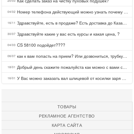
Как сделать заказ на чистку пуховых подушек?
20/03
Номер телефона действующий можно узнать почему номер неправельный
04/02
Здравствуйте, есть в продаже? Есть доставка до Казани?
16/11
Здравствуйте какие у вас есть курсы и какая цена, ?
30/07
CS 58100 подойдет????
04/03
как к вам попасть на прием? Или дозвониться, трубку не берете.
06/07
Добрый день скажите пожалуйста как можно с вами связаться . Телефон не отвечает .Заказала кухню в тц Хороший есть претензии а менеджер контактов не дает .Что делать?
18/01
У Вас можно заказать вал шлицевой от косилки заря для мтз, который соединяет мотоблок с косилкой.?
16/01
ТОВАРЫ
РЕКЛАМНОЕ АГЕНТСТВО
КАРТА САЙТА