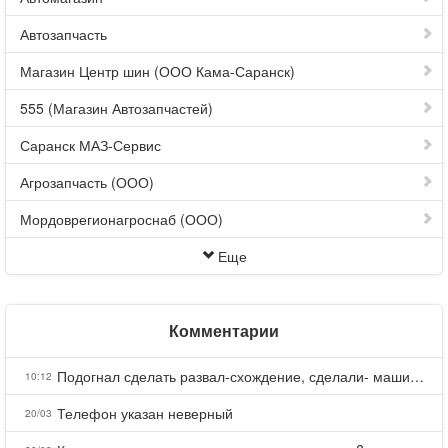
Автозапчасть
Магазин Центр шин (ООО Кама-Саранск)
555 (Магазин Автозапчастей)
Саранск МАЗ-Сервис
Агрозапчасть (ООО)
Мордоврегионагроснаб (ООО)
Еще
Комментарии
Подогнал сделать развал-схождение, сделали- машина уходит на право и колеса проверил все хорошо с атмосферами ужас как можно делать авто, не ужели не берегут свою репутацию, не советую.
10:12
Телефон указан неверный
20/03