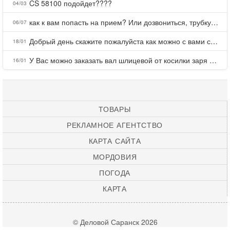
CS 58100 подойдет????
04/03
как к вам попасть на прием? Или дозвониться, трубку не берете.
06/07
Добрый день скажите пожалуйста как можно с вами связаться . Телефон не отвечает .Заказала кухню в тц Хороший есть претензии а менеджер контактов не дает .Что делать?
18/01
У Вас можно заказать вал шлицевой от косилки заря для мтз, который соединяет мотоблок с косилкой.?
16/01
ТОВАРЫ
РЕКЛАМНОЕ АГЕНТСТВО
КАРТА САЙТА
МОРДОВИЯ
ПОГОДА
КАРТА
© Деловой Саранск 2026