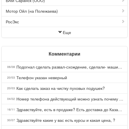
БАМ Саранск (ООО)
Мотор Ойл (на Полежаева)
РосЭкс
Еще
Комментарии
Подогнал сделать развал-схождение, сделали- машина уходит на право и колеса проверил все хорошо с атмосферами ужас как можно делать авто, не ужели не берегут свою репутацию, не советую.
06/08
Телефон указан неверный
20/03
Как сделать заказ на чистку пуховых подушек?
20/03
Номер телефона действующий можно узнать почему номер неправельный
04/02
Здравствуйте, есть в продаже? Есть доставка до Казани?
16/11
Здравствуйте какие у вас есть курсы и какая цена, ?
30/07