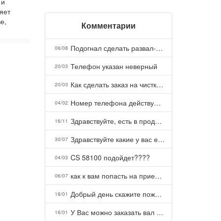
 и
яет
е,
Комментарии
Подогнал сделать развал-схождение, сделали- машина уходит на право и колеса проверил все хорошо с атмосферами ужас как можно делать авто, не ужели не берегут свою репутацию, не советую.
06/08
Телефон указан неверный
20/03
Как сделать заказ на чистку пуховых подушек?
20/03
Номер телефона действующий можно узнать почему номер неправельный
04/02
Здравствуйте, есть в продаже? Есть доставка до Казани?
16/11
Здравствуйте какие у вас есть курсы и какая цена, ?
30/07
CS 58100 подойдет????
04/03
как к вам попасть на прием? Или дозвониться, трубку не берете.
06/07
Добрый день скажите пожалуйста как можно с вами связаться . Телефон не отвечает .Заказала кухню в тц Хороший есть претензии а менеджер контактов не дает .Что делать?
18/01
У Вас можно заказать вал шлицевой от косилки заря для мтз, который соединяет мотоблок с косилкой.?
16/01