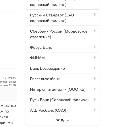
саранский филиал)
Русский Стандарт (ЗАО
саранский филиал)
Сбербанк России (Мордовское
отделение)
Форус Банк
ФИНАМ
Банк Возрождение
Россельхозбанк
ID: 17823
отров: 2152
евраля 2018
Интеркапитал-Банк (ООО КБ)
Русь-Банк (Саранский филиал)
ом рынке
АКБ Росбанк (ОАО)
ам по
ейся
Еще
гориями