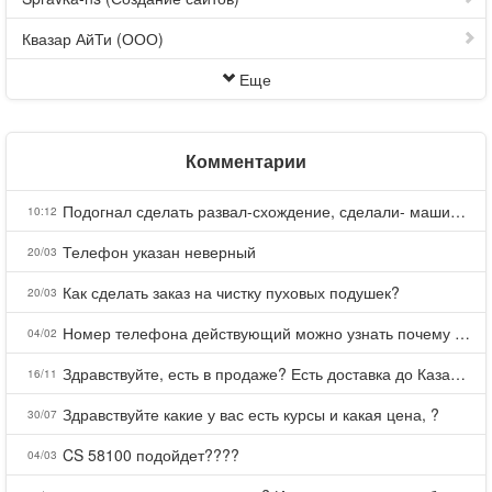
Квазар АйТи (ООО)
Еще
Комментарии
Подогнал сделать развал-схождение, сделали- машина уходит на право и колеса проверил все хорошо с атмосферами ужас как можно делать авто, не ужели не берегут свою репутацию, не советую.
10:12
Телефон указан неверный
20/03
Как сделать заказ на чистку пуховых подушек?
20/03
Номер телефона действующий можно узнать почему номер неправельный
04/02
Здравствуйте, есть в продаже? Есть доставка до Казани?
16/11
Здравствуйте какие у вас есть курсы и какая цена, ?
30/07
CS 58100 подойдет????
04/03