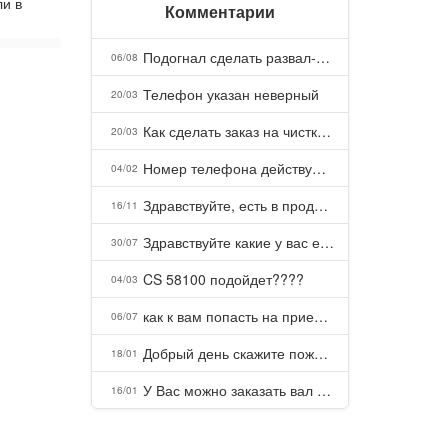
ли в
Комментарии
Подогнал сделать развал-схождение, сделали- машина уходит на право и колеса проверил все хорошо с атмосферами ужас как можно делать авто, не ужели не берегут свою репутацию, не советую.
06/08
Телефон указан неверный
20/03
Как сделать заказ на чистку пуховых подушек?
20/03
Номер телефона действующий можно узнать почему номер неправельный
04/02
Здравствуйте, есть в продаже? Есть доставка до Казани?
16/11
Здравствуйте какие у вас есть курсы и какая цена, ?
30/07
CS 58100 подойдет????
04/03
как к вам попасть на прием? Или дозвониться, трубку не берете.
06/07
Добрый день скажите пожалуйста как можно с вами связаться . Телефон не отвечает .Заказала кухню в тц Хороший есть претензии а менеджер контактов не дает .Что делать?
18/01
У Вас можно заказать вал шлицевой от косилки заря для мтз, который соединяет мотоблок с косилкой.?
16/01