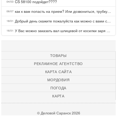
CS 58100 подойдет????
04/03
как к вам попасть на прием? Или дозвониться, трубку не берете.
06/07
Добрый день скажите пожалуйста как можно с вами связаться . Телефон не отвечает .Заказала кухню в тц Хороший есть претензии а менеджер контактов не дает .Что делать?
18/01
У Вас можно заказать вал шлицевой от косилки заря для мтз, который соединяет мотоблок с косилкой.?
16/01
ТОВАРЫ
РЕКЛАМНОЕ АГЕНТСТВО
КАРТА САЙТА
МОРДОВИЯ
ПОГОДА
КАРТА
© Деловой Саранск 2026