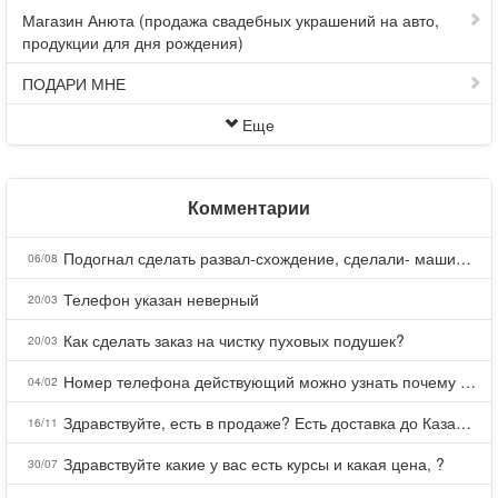
Магазин Анюта (продажа свадебных украшений на авто,
продукции для дня рождения)
ПОДАРИ МНЕ
Еще
Комментарии
Подогнал сделать развал-схождение, сделали- машина уходит на право и колеса проверил все хорошо с атмосферами ужас как можно делать авто, не ужели не берегут свою репутацию, не советую.
06/08
Телефон указан неверный
20/03
Как сделать заказ на чистку пуховых подушек?
20/03
Номер телефона действующий можно узнать почему номер неправельный
04/02
Здравствуйте, есть в продаже? Есть доставка до Казани?
16/11
Здравствуйте какие у вас есть курсы и какая цена, ?
30/07