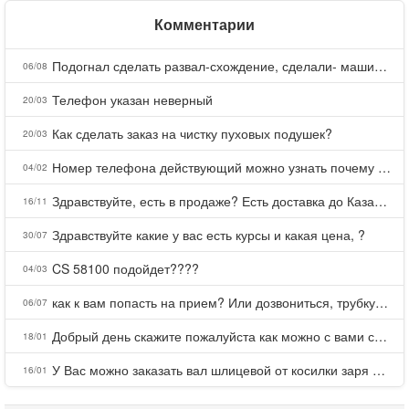
Комментарии
Подогнал сделать развал-схождение, сделали- машина уходит на право и колеса проверил все хорошо с атмосферами ужас как можно делать авто, не ужели не берегут свою репутацию, не советую.
06/08
Телефон указан неверный
20/03
Как сделать заказ на чистку пуховых подушек?
20/03
Номер телефона действующий можно узнать почему номер неправельный
04/02
Здравствуйте, есть в продаже? Есть доставка до Казани?
16/11
Здравствуйте какие у вас есть курсы и какая цена, ?
30/07
CS 58100 подойдет????
04/03
как к вам попасть на прием? Или дозвониться, трубку не берете.
06/07
Добрый день скажите пожалуйста как можно с вами связаться . Телефон не отвечает .Заказала кухню в тц Хороший есть претензии а менеджер контактов не дает .Что делать?
18/01
У Вас можно заказать вал шлицевой от косилки заря для мтз, который соединяет мотоблок с косилкой.?
16/01