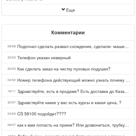
Еще
Комментарии
Подогнал сделать развал-схождение, сделали- машина уходит на право и колеса проверил все хорошо с атмосферами ужас как можно делать авто, не ужели не берегут свою репутацию, не советую.
06/08
Телефон указан неверный
20/03
Как сделать заказ на чистку пуховых подушек?
20/03
Номер телефона действующий можно узнать почему номер неправельный
04/02
Здравствуйте, есть в продаже? Есть доставка до Казани?
16/11
Здравствуйте какие у вас есть курсы и какая цена, ?
30/07
CS 58100 подойдет????
04/03
как к вам попасть на прием? Или дозвониться, трубку не берете.
06/07