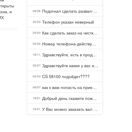
открыты
Подогнал сделать развал-схождение, сделали- машина уходит на право и колеса проверил все хорошо с атмосферами ужас как можно делать авто, не ужели не берегут свою репутацию, не советую.
ром, и
06/08
ИХ
Телефон указан неверный
20/03
Как сделать заказ на чистку пуховых подушек?
20/03
Номер телефона действующий можно узнать почему номер неправельный
04/02
Здравствуйте, есть в продаже? Есть доставка до Казани?
16/11
Здравствуйте какие у вас есть курсы и какая цена, ?
30/07
CS 58100 подойдет????
04/03
как к вам попасть на прием? Или дозвониться, трубку не берете.
06/07
Добрый день скажите пожалуйста как можно с вами связаться . Телефон не отвечает .Заказала кухню в тц Хороший есть претензии а менеджер контактов не дает .Что делать?
18/01
У Вас можно заказать вал шлицевой от косилки заря для мтз, который соединяет мотоблок с косилкой.?
16/01