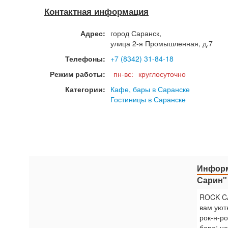
Контактная информация
Адрес:
город
Саранск
,
улица 2-я Промышленная, д.7
Телефоны:
+7 (8342) 31-84-18
Режим работы:
пн-вс:
круглосуточно
Категории:
Кафе, бары в Саранске
Гостиницы в Саранске
Информ
Сарин"
ROCK CA
вам уют
рок-н-ро
баре: не