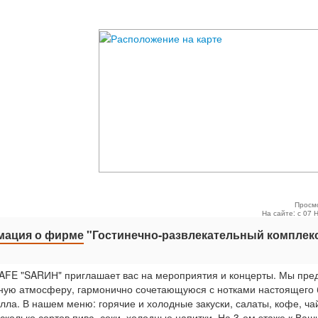
Просм
На сайте: с 07 
ация о фирме
"Гостинечно-развлекательный комплек
FE "SARИН" приглашает вас на мероприятия и концерты. Мы пре
ную атмосферу, гармонично сочетающуюся с нотками настоящего 
лла. В нашем меню: горячие и холодные закуски, салаты, кофе, чай
сколько сортов пива, соки, холодные напитки. На 3-ем этаже к Ваш