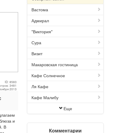
Вастома
Адмирал
"Виктория"
Сура
Визит
Макаровская гостиница
Кафе Солнечное
ID: 8583
отров: 3481
Ля Кафе
Ноября 2013
Кафе Малибу
с
Еще
длагаем
блюза и
. В
Комментарии
им