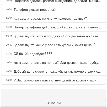
Подогнал сделать развал-схождение, сделали- машина уходит на право и колеса проверил все хорошо с атмосферами ужас как можно делать авто, не ужели не берегут свою репутацию, не советую.
06/08
Телефон указан неверный
20/03
Как сделать заказ на чистку пуховых подушек?
20/03
Номер телефона действующий можно узнать почему номер неправельный
04/02
Здравствуйте, есть в продаже? Есть доставка до Казани?
16/11
Здравствуйте какие у вас есть курсы и какая цена, ?
30/07
CS 58100 подойдет????
04/03
как к вам попасть на прием? Или дозвониться, трубку не берете.
06/07
Добрый день скажите пожалуйста как можно с вами связаться . Телефон не отвечает .Заказала кухню в тц Хороший есть претензии а менеджер контактов не дает .Что делать?
18/01
У Вас можно заказать вал шлицевой от косилки заря для мтз, который соединяет мотоблок с косилкой.?
16/01
ТОВАРЫ