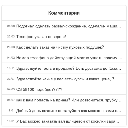
Комментарии
Подогнал сделать развал-схождение, сделали- машина уходит на право и колеса проверил все хорошо с атмосферами ужас как можно делать авто, не ужели не берегут свою репутацию, не советую.
06/08
Телефон указан неверный
20/03
Как сделать заказ на чистку пуховых подушек?
20/03
Номер телефона действующий можно узнать почему номер неправельный
04/02
Здравствуйте, есть в продаже? Есть доставка до Казани?
16/11
Здравствуйте какие у вас есть курсы и какая цена, ?
30/07
CS 58100 подойдет????
04/03
как к вам попасть на прием? Или дозвониться, трубку не берете.
06/07
Добрый день скажите пожалуйста как можно с вами связаться . Телефон не отвечает .Заказала кухню в тц Хороший есть претензии а менеджер контактов не дает .Что делать?
18/01
У Вас можно заказать вал шлицевой от косилки заря для мтз, который соединяет мотоблок с косилкой.?
16/01