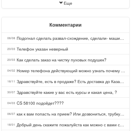
Еще
Комментарии
Подогнал сделать развал-схождение, сделали- машина уходит на право и колеса проверил все хорошо с атмосферами ужас как можно делать авто, не ужели не берегут свою репутацию, не советую.
06/08
Телефон указан неверный
20/03
Как сделать заказ на чистку пуховых подушек?
20/03
Номер телефона действующий можно узнать почему номер неправельный
04/02
Здравствуйте, есть в продаже? Есть доставка до Казани?
16/11
Здравствуйте какие у вас есть курсы и какая цена, ?
30/07
CS 58100 подойдет????
04/03
как к вам попасть на прием? Или дозвониться, трубку не берете.
06/07
Добрый день скажите пожалуйста как можно с вами связаться . Телефон не отвечает .Заказала кухню в тц Хороший есть претензии а менеджер контактов не дает .Что делать?
18/01