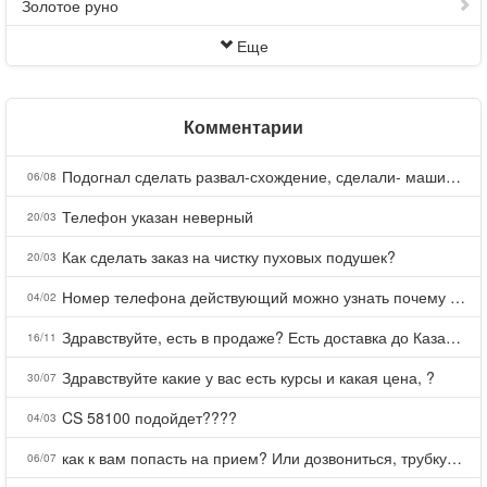
Золотое руно
Еще
Комментарии
Подогнал сделать развал-схождение, сделали- машина уходит на право и колеса проверил все хорошо с атмосферами ужас как можно делать авто, не ужели не берегут свою репутацию, не советую.
06/08
Телефон указан неверный
20/03
Как сделать заказ на чистку пуховых подушек?
20/03
Номер телефона действующий можно узнать почему номер неправельный
04/02
Здравствуйте, есть в продаже? Есть доставка до Казани?
16/11
Здравствуйте какие у вас есть курсы и какая цена, ?
30/07
CS 58100 подойдет????
04/03
как к вам попасть на прием? Или дозвониться, трубку не берете.
06/07