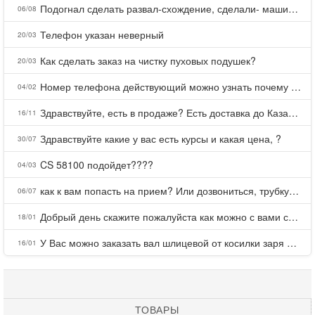
Подогнал сделать развал-схождение, сделали- машина уходит на право и колеса проверил все хорошо с атмосферами ужас как можно делать авто, не ужели не берегут свою репутацию, не советую.
06/08
Телефон указан неверный
20/03
Как сделать заказ на чистку пуховых подушек?
20/03
Номер телефона действующий можно узнать почему номер неправельный
04/02
Здравствуйте, есть в продаже? Есть доставка до Казани?
16/11
Здравствуйте какие у вас есть курсы и какая цена, ?
30/07
CS 58100 подойдет????
04/03
как к вам попасть на прием? Или дозвониться, трубку не берете.
06/07
Добрый день скажите пожалуйста как можно с вами связаться . Телефон не отвечает .Заказала кухню в тц Хороший есть претензии а менеджер контактов не дает .Что делать?
18/01
У Вас можно заказать вал шлицевой от косилки заря для мтз, который соединяет мотоблок с косилкой.?
16/01
ТОВАРЫ