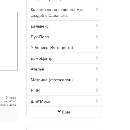
Качественная видеосъемка
свадеб в Саранске.
Дельвейс
Пух-Перо
У Бориса (Фотоцентр)
ДомоЦентр
Ателье
Матрица (фотосалон)
FLIRT
ID: 4985
ШиК'Меха
отров: 4198
 Марта 2012
Еще