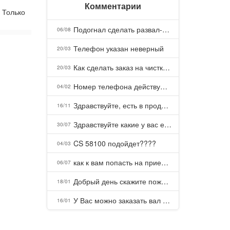
Комментарии
 Только
Подогнал сделать развал-схождение, сделали- машина уходит на право и колеса проверил все хорошо с атмосферами ужас как можно делать авто, не ужели не берегут свою репутацию, не советую.
06/08
Телефон указан неверный
20/03
Как сделать заказ на чистку пуховых подушек?
20/03
Номер телефона действующий можно узнать почему номер неправельный
04/02
Здравствуйте, есть в продаже? Есть доставка до Казани?
16/11
Здравствуйте какие у вас есть курсы и какая цена, ?
30/07
CS 58100 подойдет????
04/03
как к вам попасть на прием? Или дозвониться, трубку не берете.
06/07
Добрый день скажите пожалуйста как можно с вами связаться . Телефон не отвечает .Заказала кухню в тц Хороший есть претензии а менеджер контактов не дает .Что делать?
18/01
У Вас можно заказать вал шлицевой от косилки заря для мтз, который соединяет мотоблок с косилкой.?
16/01