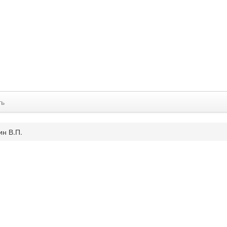
ть
ин В.П.