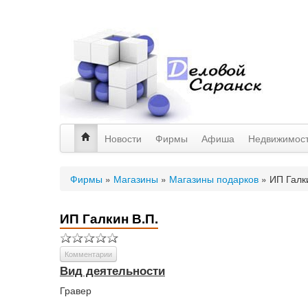
Новости
Фирмы
Афиша
Недвижимос
Фирмы
»
Магазины
»
Магазины подарков
»
ИП Галк
ИП Галкин В.П.
Комментарии
Вид деятельности
Гравер