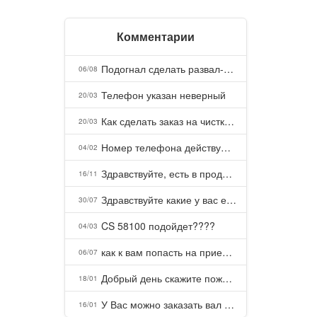
Комментарии
Подогнал сделать развал-схождение, сделали- машина уходит на право и колеса проверил все хорошо с атмосферами ужас как можно делать авто, не ужели не берегут свою репутацию, не советую.
06/08
Телефон указан неверный
20/03
Как сделать заказ на чистку пуховых подушек?
20/03
Номер телефона действующий можно узнать почему номер неправельный
04/02
Здравствуйте, есть в продаже? Есть доставка до Казани?
16/11
Здравствуйте какие у вас есть курсы и какая цена, ?
30/07
CS 58100 подойдет????
04/03
как к вам попасть на прием? Или дозвониться, трубку не берете.
06/07
Добрый день скажите пожалуйста как можно с вами связаться . Телефон не отвечает .Заказала кухню в тц Хороший есть претензии а менеджер контактов не дает .Что делать?
18/01
У Вас можно заказать вал шлицевой от косилки заря для мтз, который соединяет мотоблок с косилкой.?
16/01