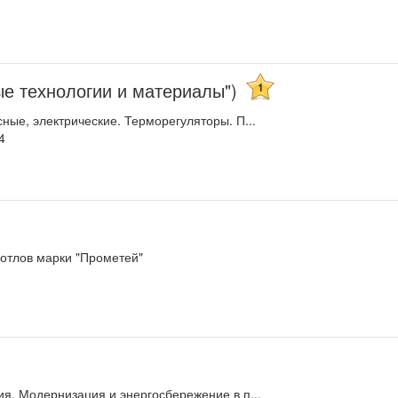
е технологии и материалы")
1
ые, электрические. Терморегуляторы. П...
4
котлов марки "Прометей"
я. Модернизация и энергосбережение в п...