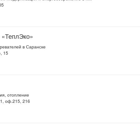
05
е «ТеплЭко»
ревателей в Саранске
, 15
ия, отопление
1, оф.215, 216