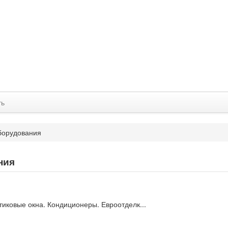
ть
борудования
ния
иковые окна. Кондиционеры. Евроотделк...