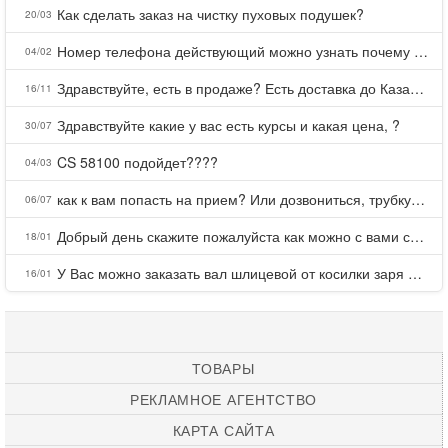
Как сделать заказ на чистку пуховых подушек?
20/03
Номер телефона действующий можно узнать почему номер неправельный
04/02
Здравствуйте, есть в продаже? Есть доставка до Казани?
16/11
Здравствуйте какие у вас есть курсы и какая цена, ?
30/07
CS 58100 подойдет????
04/03
как к вам попасть на прием? Или дозвониться, трубку не берете.
06/07
Добрый день скажите пожалуйста как можно с вами связаться . Телефон не отвечает .Заказала кухню в тц Хороший есть претензии а менеджер контактов не дает .Что делать?
18/01
У Вас можно заказать вал шлицевой от косилки заря для мтз, который соединяет мотоблок с косилкой.?
16/01
ТОВАРЫ
РЕКЛАМНОЕ АГЕНТСТВО
КАРТА САЙТА