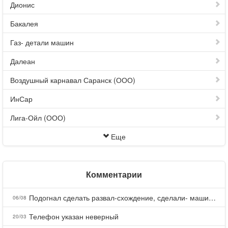
Дионис
Бакалея
Газ- детали машин
Далеан
Воздушный карнавал Саранск (ООО)
ИнСар
Лига-Ойл (ООО)
Еще
Комментарии
Подогнал сделать развал-схождение, сделали- машина уходит на право и колеса проверил все хорошо с атмосферами ужас как можно делать авто, не ужели не берегут свою репутацию, не советую.
06/08
Телефон указан неверный
20/03