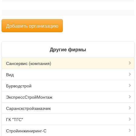
Добавить организацию
Другие фирмы
Сансервис (компания)
Вид
Бурводстрой
ЭкспрессСтройМонтаж
Саранскстройзаказчик
ГК "ТГС"
Стройинжиниринг-С