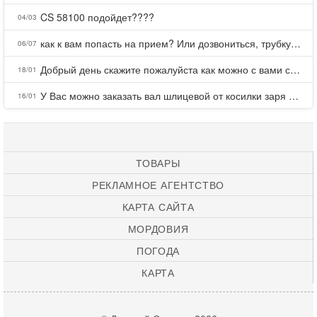
CS 58100 подойдет????
04/03
как к вам попасть на прием? Или дозвониться, трубку не берете.
06/07
Добрый день скажите пожалуйста как можно с вами связаться . Телефон не отвечает .Заказала кухню в тц Хороший есть претензии а менеджер контактов не дает .Что делать?
18/01
У Вас можно заказать вал шлицевой от косилки заря для мтз, который соединяет мотоблок с косилкой.?
16/01
ТОВАРЫ
РЕКЛАМНОЕ АГЕНТСТВО
КАРТА САЙТА
МОРДОВИЯ
ПОГОДА
КАРТА