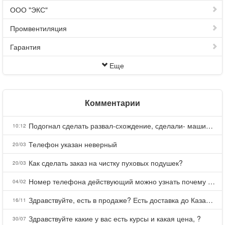
ООО "ЭКС"
Промвентиляция
Гарантия
Еще
Комментарии
Подогнал сделать развал-схождение, сделали- машина уходит на право и колеса проверил все хорошо с атмосферами ужас как можно делать авто, не ужели не берегут свою репутацию, не советую.
10:12
Телефон указан неверный
20/03
Как сделать заказ на чистку пуховых подушек?
20/03
Номер телефона действующий можно узнать почему номер неправельный
04/02
Здравствуйте, есть в продаже? Есть доставка до Казани?
16/11
Здравствуйте какие у вас есть курсы и какая цена, ?
30/07