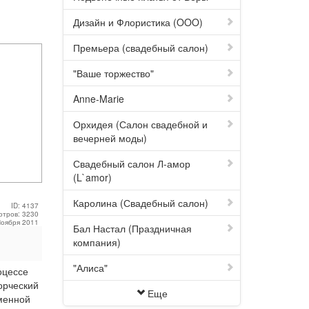
Дизайн и Флористика (OOO)
Премьера (свадебный салон)
"Ваше торжество"
Anne-Marie
Орхидея (Салон свадебной и
вечерней моды)
Свадебный салон Л-амор
(L`amor)
Каролина (Свадебный салон)
ID: 4137
отров: 3230
Ноября 2011
Бал Настал (Праздничная
компания)
"Алиса"
оцессе
орческий
Еще
именной