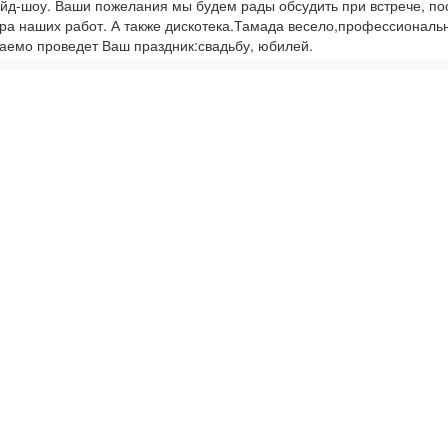
айд-шоу. Ваши пожелания мы будем рады обсудить при встрече, по
ра наших работ. А также дискотека.Тамада весело,профессиональ
аемо проведет Ваш праздник:свадьбу, юбилей.