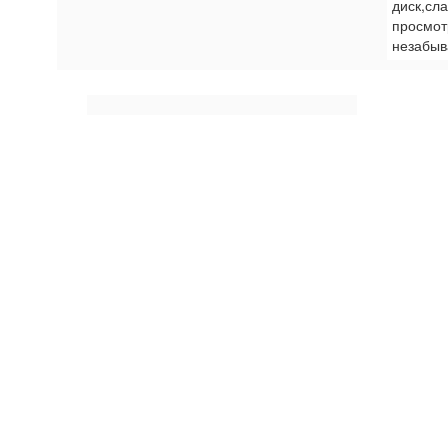
диск,сл
просмот
незабыв