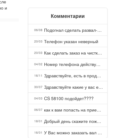
сле
но и
Комментарии
Подогнал сделать развал-схождение, сделали- машина уходит на право и колеса проверил все хорошо с атмосферами ужас как можно делать авто, не ужели не берегут свою репутацию, не советую.
06/08
Телефон указан неверный
20/03
Как сделать заказ на чистку пуховых подушек?
20/03
Номер телефона действующий можно узнать почему номер неправельный
04/02
Здравствуйте, есть в продаже? Есть доставка до Казани?
16/11
Здравствуйте какие у вас есть курсы и какая цена, ?
30/07
CS 58100 подойдет????
04/03
как к вам попасть на прием? Или дозвониться, трубку не берете.
06/07
Добрый день скажите пожалуйста как можно с вами связаться . Телефон не отвечает .Заказала кухню в тц Хороший есть претензии а менеджер контактов не дает .Что делать?
18/01
У Вас можно заказать вал шлицевой от косилки заря для мтз, который соединяет мотоблок с косилкой.?
16/01