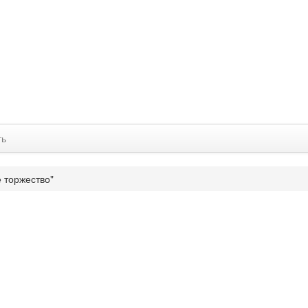
ть
 торжество"