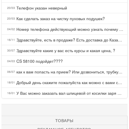
Телефон указан неверный
20/03
Как сделать заказ на чистку пуховых подушек?
20/03
Номер телефона действующий можно узнать почему номер неправельный
04/02
Здравствуйте, есть в продаже? Есть доставка до Казани?
16/11
Здравствуйте какие у вас есть курсы и какая цена, ?
30/07
CS 58100 подойдет????
04/03
как к вам попасть на прием? Или дозвониться, трубку не берете.
06/07
Добрый день скажите пожалуйста как можно с вами связаться . Телефон не отвечает .Заказала кухню в тц Хороший есть претензии а менеджер контактов не дает .Что делать?
18/01
У Вас можно заказать вал шлицевой от косилки заря для мтз, который соединяет мотоблок с косилкой.?
16/01
ТОВАРЫ