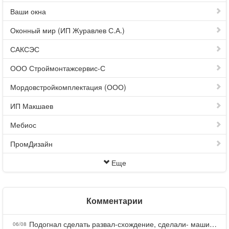
Ваши окна
Оконный мир (ИП Журавлев С.А.)
САКСЭС
ООО Строймонтажсервис-С
Мордовстройкомплектация (ООО)
ИП Макшаев
Мебиос
ПромДизайн
Еще
Комментарии
Подогнал сделать развал-схождение, сделали- машина уходит на право и колеса проверил все хорошо с атмосферами ужас как можно делать авто, не ужели не берегут свою репутацию, не советую.
06/08