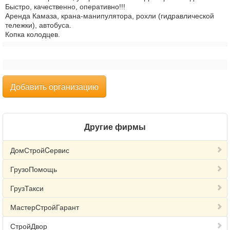
Быстро, качественно, оперативно!!!
Аренда Камаза, крана-манипулятора, рохли (гидравлической
тележки), автобуса.
Копка колодцев.
Добавить организацию
Другие фирмы
ДомСтройCервис
ГрузоПомощь
ГрузТакси
МастерСтройГарант
СтройДвор