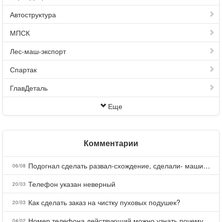
Автоструктура
МПСК
Лес-маш-экспорт
Спартак
ГлавДеталь
Еще
Комментарии
Подогнал сделать развал-схождение, сделали- машина уходит на право и колеса проверил все хорошо с атмосферами ужас как можно делать авто, не ужели не берегут свою репутацию, не советую.
06/08
Телефон указан неверный
20/03
Как сделать заказ на чистку пуховых подушек?
20/03
Номер телефона действующий можно узнать почему номер неправельный
04/02