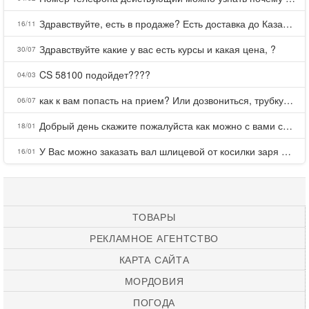
Здравствуйте, есть в продаже? Есть доставка до Казани?
16/11
Здравствуйте какие у вас есть курсы и какая цена, ?
30/07
CS 58100 подойдет????
04/03
как к вам попасть на прием? Или дозвониться, трубку не берете.
06/07
Добрый день скажите пожалуйста как можно с вами связаться . Телефон не отвечает .Заказала кухню в тц Хороший есть претензии а менеджер контактов не дает .Что делать?
18/01
У Вас можно заказать вал шлицевой от косилки заря для мтз, который соединяет мотоблок с косилкой.?
16/01
ТОВАРЫ
РЕКЛАМНОЕ АГЕНТСТВО
КАРТА САЙТА
МОРДОВИЯ
ПОГОДА