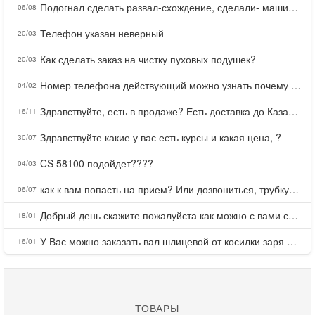
Подогнал сделать развал-схождение, сделали- машина уходит на право и колеса проверил все хорошо с атмосферами ужас как можно делать авто, не ужели не берегут свою репутацию, не советую.
06/08
Телефон указан неверный
20/03
Как сделать заказ на чистку пуховых подушек?
20/03
Номер телефона действующий можно узнать почему номер неправельный
04/02
Здравствуйте, есть в продаже? Есть доставка до Казани?
16/11
Здравствуйте какие у вас есть курсы и какая цена, ?
30/07
CS 58100 подойдет????
04/03
как к вам попасть на прием? Или дозвониться, трубку не берете.
06/07
Добрый день скажите пожалуйста как можно с вами связаться . Телефон не отвечает .Заказала кухню в тц Хороший есть претензии а менеджер контактов не дает .Что делать?
18/01
У Вас можно заказать вал шлицевой от косилки заря для мтз, который соединяет мотоблок с косилкой.?
16/01
ТОВАРЫ